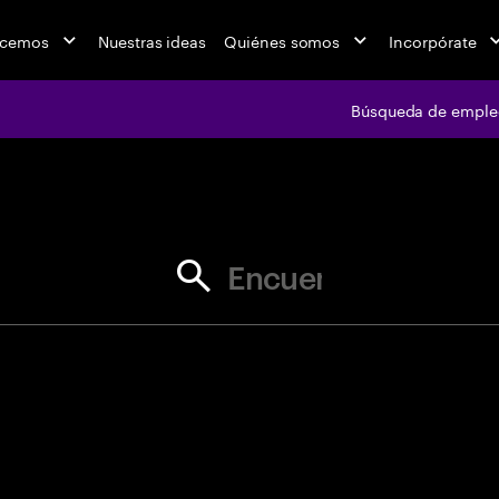
acemos
Nuestras ideas
Quiénes somos
Incorpórate
Búsqueda de emple
jobs at Ac
Encuentra tu próxima oportunid