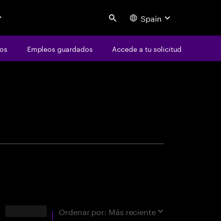
Spain
Search
os
Empleos guardados
Accede a tu solicitud
centure
ad
Resultados
Ordenar por:
Más reciente