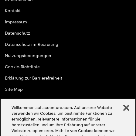
Kontakt
Impressum
Datenschutz
Datenschutz im Recruiting
Nutzungsbedingungen
Cookie-Richtlinie
Erklärung zur Barrierefreiheit
Site Map
Globale Meritokratie
Willkommen auf accenture.com. Auf unserer Website
©
2026
Accenture. Alle Rechte vorbehalten
verwenden wir Cookies, um bestimmte Funktionen zu
ermöglichen, relevantere Informationen für Sie
bereitzustellen und um Ihre Erfahrung auf unserer
Website zu optimieren. Mithilfe von Cookies können wir
ermitteln, welche Artikel für Sie am interessantesten