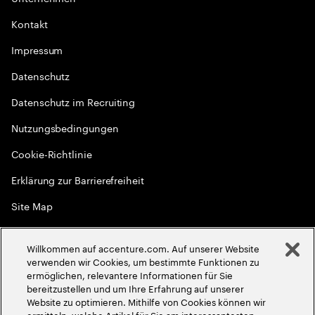
Kontakt
Impressum
Datenschutz
Datenschutz im Recruiting
Nutzungsbedingungen
Cookie-Richtlinie
Erklärung zur Barrierefreiheit
Site Map
Globale Meritokratie
Willkommen auf accenture.com. Auf unserer Website
©
2026
Accenture. Alle Rechte vorbehalten
verwenden wir Cookies, um bestimmte Funktionen zu
ermöglichen, relevantere Informationen für Sie
bereitzustellen und um Ihre Erfahrung auf unserer
Website zu optimieren. Mithilfe von Cookies können wir
ermitteln, welche Artikel für Sie am interessantesten