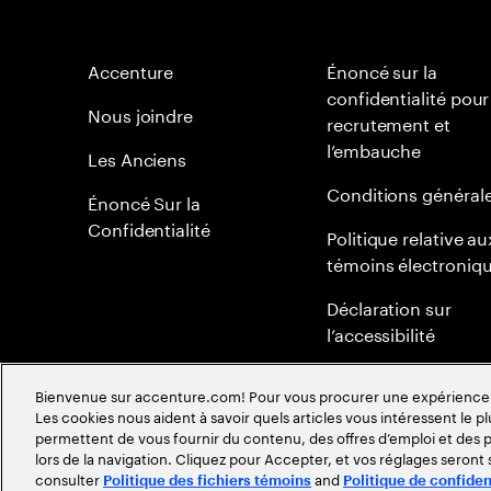
Accenture
Énoncé sur la
confidentialité pour
Nous joindre
recrutement et
l’embauche
Les Anciens
Conditions général
Énoncé Sur la
Confidentialité
Politique relative au
témoins électroniq
Déclaration sur
l’accessibilité
Plan du site
Bienvenue sur accenture.com! Pour vous procurer une expérience plu
Les cookies nous aident à savoir quels articles vous intéressent le pl
Politique mondiale 
permettent de vous fournir du contenu, des offres d’emploi et des pu
méritocratie
lors de la navigation. Cliquez pour Accepter, et vos réglages seront
consulter
and
Politique des fichiers témoins
Politique de confiden