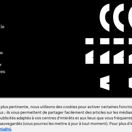
 le
es
x
ues
s pertinente, nous utilisons des cookies pour activer certaines fonctio
us ; ils vous permettent de partager facilement des articles sur les médias 
de
blicités adaptés à vos centres d’intérêts et aux lieux que vous fréquente
 sauvegardés (vous pourrez les mettre à jour à tout moment). Pour plus d’i
.
tialité