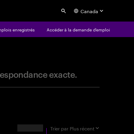
Canada
Search
plois enregistrés
Accéder à la demande d’emploi
centure
orrespondance exacte.
RÉSULTATS
Trier par
Plus récent