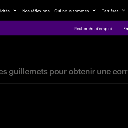
ivités
Nos réflexions
Qui nous sommes
Carrières
Recherche d’emploi
Em
jobs at Ac
r les guillemets pour obtenir une c