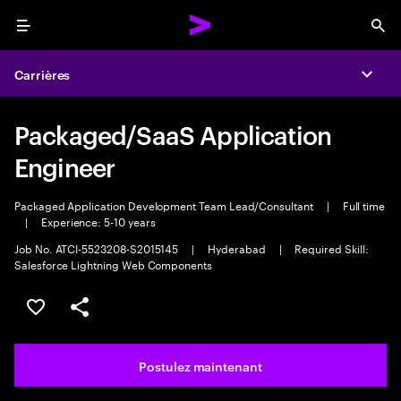
Menu
Sea
Carrières
Expa
Packaged/SaaS Application
Engineer
Packaged Application Development Team Lead/Consultant
|
Full time
|
Experience: 5-10 years
Job No. ATCI-5523208-S2015145
|
Hyderabad
|
Required Skill:
Salesforce Lightning Web Components
Sélectionner pour enregistrer l’emploi
PARTAGER
Postulez maintenant