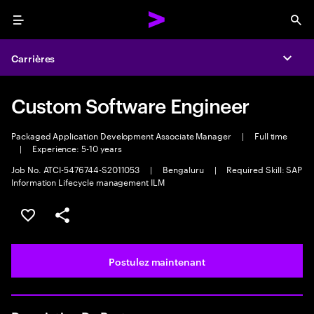
Menu
Sea
Carrières
Expa
Custom Software Engineer
Packaged Application Development Associate Manager
|
Full time
|
Experience: 5-10 years
Job No. ATCI-5476744-S2011053
|
Bengaluru
|
Required Skill: SAP
Information Lifecycle management ILM
Sélectionner pour enregistrer l’emploi
PARTAGER
Postulez maintenant