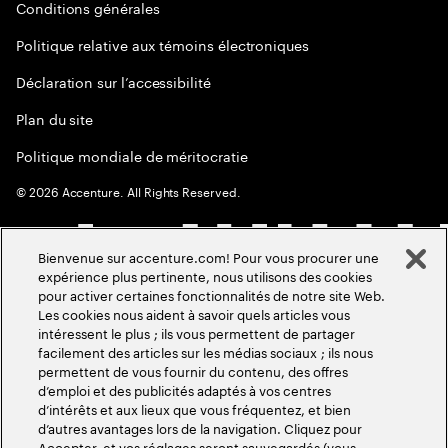
Conditions générales
Politique relative aux témoins électroniques
Déclaration sur l’accessibilité
Plan du site
Politique mondiale de méritocratie
©
2026
Accenture. All Rights Reserved.
Bienvenue sur accenture.com! Pour vous procurer une
expérience plus pertinente, nous utilisons des cookies
pour activer certaines fonctionnalités de notre site Web.
Les cookies nous aident à savoir quels articles vous
intéressent le plus ; ils vous permettent de partager
facilement des articles sur les médias sociaux ; ils nous
permettent de vous fournir du contenu, des offres
d’emploi et des publicités adaptés à vos centres
d’intérêts et aux lieux que vous fréquentez, et bien
d’autres avantages lors de la navigation. Cliquez pour
Accepter, et vos réglages seront sauvegardés (vous