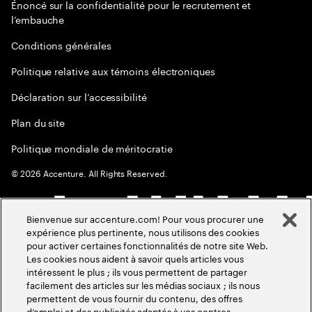
Énoncé sur la confidentialité pour le recrutement et
l’embauche
Conditions générales
Politique relative aux témoins électroniques
Déclaration sur l’accessibilité
Plan du site
Politique mondiale de méritocratie
©
2026
Accenture. All Rights Reserved.
Bienvenue sur accenture.com! Pour vous procurer une
expérience plus pertinente, nous utilisons des cookies
pour activer certaines fonctionnalités de notre site Web.
Les cookies nous aident à savoir quels articles vous
intéressent le plus ; ils vous permettent de partager
facilement des articles sur les médias sociaux ; ils nous
permettent de vous fournir du contenu, des offres
d’emploi et des publicités adaptés à vos centres