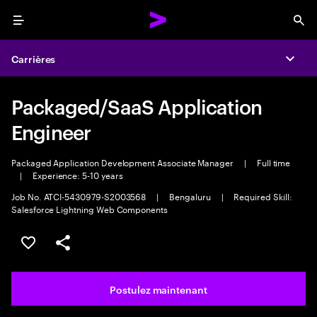
Menu
Sea
Carrières
Expa
Packaged/SaaS Application
Engineer
Packaged Application Development Associate Manager
|
Full time
|
Experience: 5-10 years
Job No. ATCI-5430979-S2003568
|
Bengaluru
|
Required Skill:
Salesforce Lightning Web Components
Sélectionner pour enregistrer l’emploi
PARTAGER
Postulez maintenant