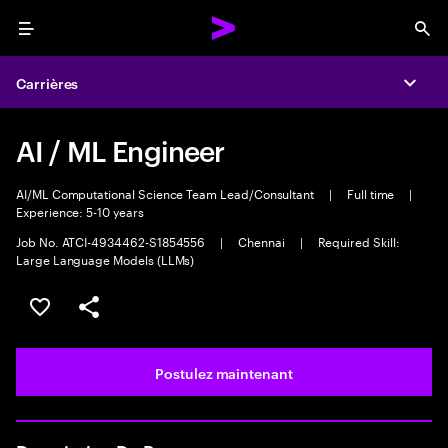
Menu
Sea
Carrières
Expa
AI / ML Engineer
AI/ML Computational Science Team Lead/Consultant
|
Full time
|
Experience: 5-10 years
Job No. ATCI-4934462-S1854556
|
Chennai
|
Required Skill:
Large Language Models (LLMs)
Sélectionner pour enregistrer l’emploi
PARTAGER
Postulez maintenant