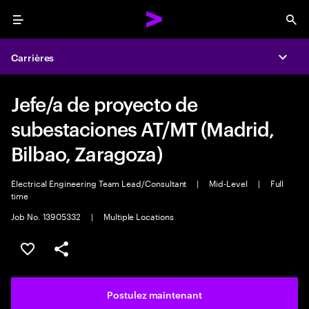
Menu
Sea
Carrières
Expa
Jefe/a de proyecto de
subestaciones AT/MT (Madrid,
Bilbao, Zaragoza)
Electrical Engineering Team Lead/Consultant
|
Mid-Level
|
Full
time
Job No. 13905332
|
Multiple Locations
Sélectionner pour enregistrer l’emploi
PARTAGER
Postulez maintenant