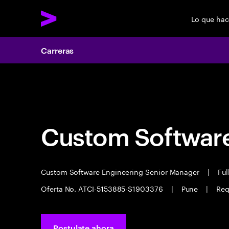
Lo que ha
Carreras
Carreras
Custom Software
Custom Software Engineering Senior Manager
|
Ful
Oferta No. ATCI-5153885-S1903376
|
Pune
|
Req
Postulate ahora