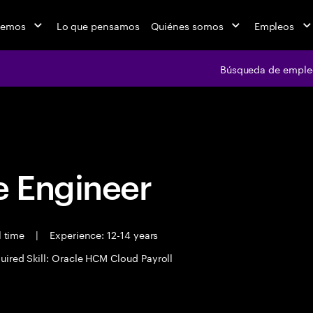
cemos
Lo que pensamos
Quiénes somos
Empleos
Búsqueda de emple
Búsqueda de em
 Engineer
l time
|
Experience: 12-14 years
uired Skill: Oracle HCM Cloud Payroll