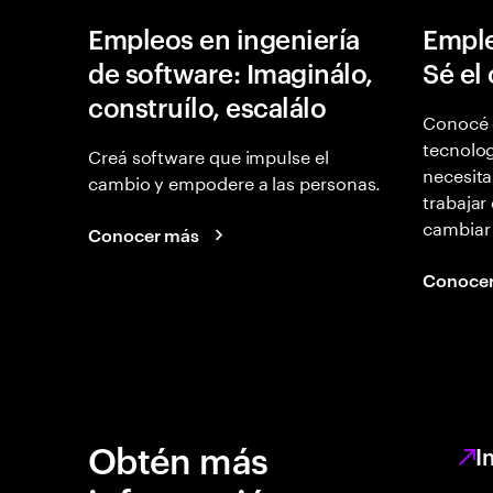
Empleos en ingeniería
Emple
de software: Imaginálo,
Sé el
construílo, escalálo
Conocé 
tecnolog
Creá software que impulse el
necesita
cambio y empodere a las personas.
trabajar
cambiar
Conocer más
Conoce
Obtén más
I