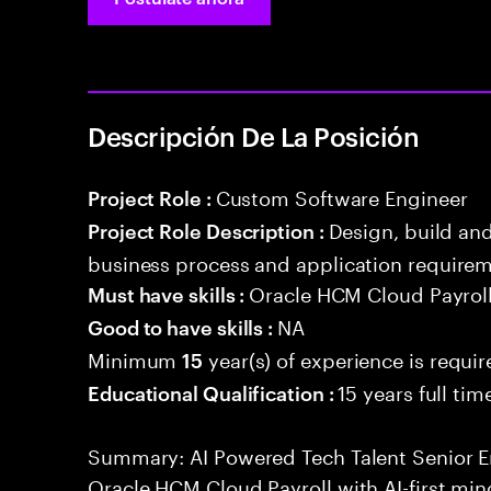
Descripción De La Posición
Custom Software Engineer
Project Role :
Design, build an
Project Role Description :
business process and application requirem
Oracle HCM Cloud Payrol
Must have skills :
NA
Good to have skills :
Minimum
year(s) of experience is requi
15
15 years full ti
Educational Qualification :
Summary: AI Powered Tech Talent Senior En
Oracle HCM Cloud Payroll with AI-first min