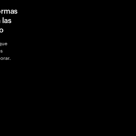
formas
 las
ro
 que
as
orar.