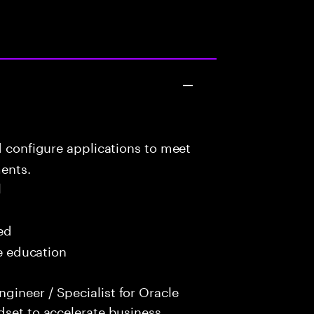
d configure applications to meet
ents.
l
red
me education
gineer / Specialist for Oracle
dset to accelerate business