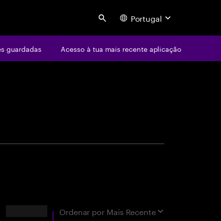
Portugal
Search
s guardadas
Acesso à tua mais recente aplicação
centure
xata
Resultados
Ordenar por
Mais Recente