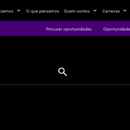
azemos
O que pensamos
Quem somos
Carreiras
Procurar oportunidades
Oportunidade
jobs at Ac
Usa aspas para correspondência e