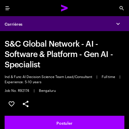
Menu
Sea
Carrières
Expa
S&C Global Network - AI -
Software & Platform - Gen AI -
Specialist
Ind & Func AI Decision Science Team Lead/Consultant
|
Full time
|
Experience: 5-10 years
Job No. R92174
|
Bengaluru
Sélectionner pour enregistrer l'annonce
PARTAGER
Postuler