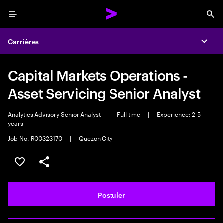
Menu
Sea
Carrières
Expa
Capital Markets Operations -
Asset Servicing Senior Analyst
Analytics Advisory Senior Analyst
|
Full time
|
Experience: 2-5
years
Job No. R00323170
|
Quezon City
Sélectionner pour enregistrer l'annonce
PARTAGER
Postuler