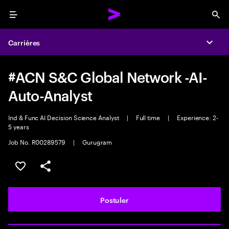
Menu
Sea
Carrières
Expa
#ACN S&C Global Network -AI-
Auto-Analyst
Ind & Func AI Decision Science Analyst
|
Full time
|
Experience: 2-
5 years
Job No. R00289579
|
Gurugram
Sélectionner pour enregistrer l'annonce
PARTAGER
Postuler