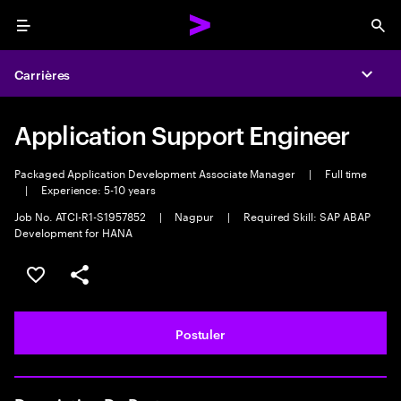
Menu
Sea
Carrières
Expa
Application Support Engineer
Packaged Application Development Associate Manager
|
Full time
|
Experience: 5-10 years
Job No. ATCI-R1-S1957852
|
Nagpur
|
Required Skill: SAP ABAP
Development for HANA
Sélectionner pour enregistrer l'annonce
PARTAGER
Postuler