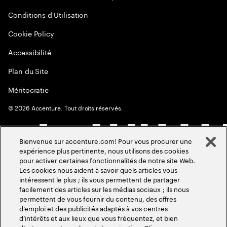
Conditions d'Utilisation
Cookie Policy
Accessibilité
Plan du Site
Méritocratie
©
2026
Accenture. Tout droits réservés.
Bienvenue sur accenture.com! Pour vous procurer une
expérience plus pertinente, nous utilisons des cookies
pour activer certaines fonctionnalités de notre site Web.
Les cookies nous aident à savoir quels articles vous
intéressent le plus ; ils vous permettent de partager
facilement des articles sur les médias sociaux ; ils nous
permettent de vous fournir du contenu, des offres
d’emploi et des publicités adaptés à vos centres
d’intérêts et aux lieux que vous fréquentez, et bien