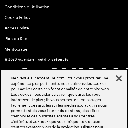
Conditions d'Utilisation
Cookie Policy
Accessibilité
Plan du Site
Méritocratie
©
2026
Accenture. Tout droits réservés.
Bienvenue sur accenture.com! Pour vous procurer une
expérience plus pertinente, nous utilisons des cookies
pour activer certaines fonctionnalités de notre site Web.
Les cookies nous aident à savoir quels articles vous
intéressent le plus ; ils vous permettent de partager
facilement des articles sur les médias sociaux ; ils nous
permettent de vous fournir du contenu, des offres
d’emploi et des publicités adaptés à vos centres
d’intérêts et aux lieux que vous fréquentez, et bien
d’autres avantages lors de la navigation. Cliquez pour