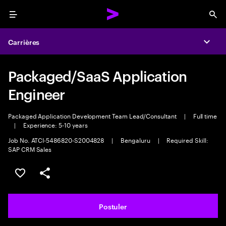
Menu
Sea
Carrières
Expa
Packaged/SaaS Application
Engineer
Packaged Application Development Team Lead/Consultant
|
Full time
|
Experience: 5-10 years
Job No. ATCI-5486820-S2004828
|
Bengaluru
|
Required Skill:
SAP CRM Sales
Sélectionner pour enregistrer l'annonce
PARTAGER
Postuler