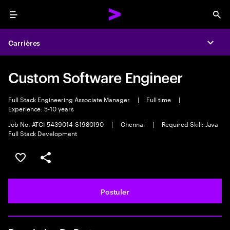
Menu
Sea
Carrières
Expa
Custom Software Engineer
Full Stack Engineering Associate Manager
|
Full time
|
Experience: 5-10 years
Job No. ATCI-5439014-S1980190
|
Chennai
|
Required Skill: Java
Full Stack Development
Sélectionner pour enregistrer l'annonce
PARTAGER
Postuler