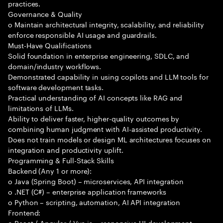
practices.
Governance & Quality
o Maintain architectural integrity, scalability, and reliability
enforce responsible AI usage and guardrails.
Must-Have Qualifications
Solid foundation in enterprise engineering, SDLC, and
domain/industry workflows.
Demonstrated capability in using copilots and LLM tools for
software development tasks.
Practical understanding of AI concepts like RAG and
limitations of LLMs.
Ability to deliver faster, higher-quality outcomes by
combining human judgment with AI-assisted productivity.
Does not train models or design ML architectures focuses on
integration and productivity uplift.
Programming & Full-Stack Skills
Backend (Any 1 or more):
o Java (Spring Boot) – microservices, API integration
o .NET (C#) – enterprise application frameworks
o Python – scripting, automation, AI API integration
Frontend:
o React / Angular / Vue.js – responsive UI development