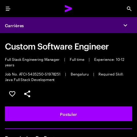
Menu
Sea
Carrières
Expa
Custom Software Engineer
Full Stack Engineering Manager
|
Full time
|
Experience: 10-12
years
Job No. ATCI-5435250-S1978251
|
Bengaluru
|
Required Skill:
Java Full Stack Development
Sélectionner pour enregistrer l'annonce
PARTAGER
Postuler