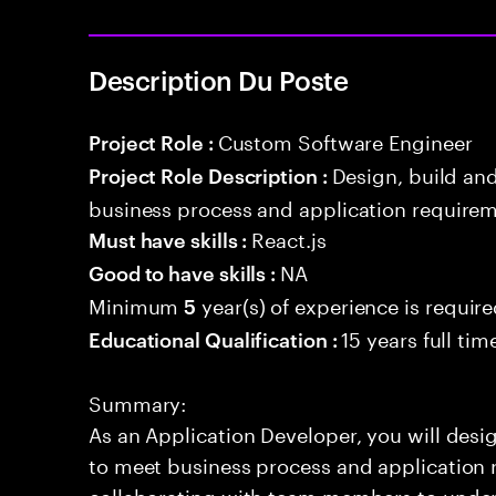
Description Du Poste
Custom Software Engineer
Project Role :
Design, build an
Project Role Description :
business process and application requirem
React.js
Must have skills :
NA
Good to have skills :
Minimum
year(s) of experience is requir
5
15 years full ti
Educational Qualification :
Summary:
As an Application Developer, you will desig
to meet business process and application 
collaborating with team members to under