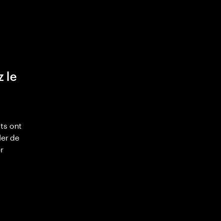
z le
ts ont
ler de
r