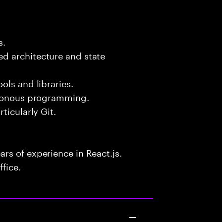
s.
d architecture and state
ols and libraries.
chronous programming.
ticularly Git.
rs of experience in React.js.
fice.