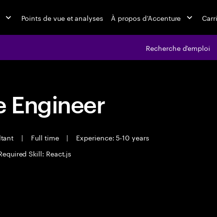
Points de vue et analyses
À propos d’Accenture
Carr
Recherche d'emploi
 Engineer
ltant
|
Full time
|
Experience: 5-10 years
Required Skill: React.js