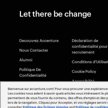
Let there be change
Decouvrez Accenture
Déclaration de
confidentialité pour
Nous Contacter
recrutement
Alumni
Conditions d'Utilisa
Politique De
Cookie Policy
Confidentialité
Accessibilité
Bienvenue sur accenture.com! Pour vous procurer une expérience plu
Plan du Site
Les cookies nous aident à savoir quels articles vous intéressent le pl
permettent de vous fournir du contenu, des offres d’emploi et des pu
Méritocratie
lors de la navigation. Cliquez pour Accepter, et vos réglages seront
consulter
and
Politique des fichiers témoins
Politique de confiden