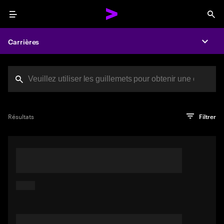
Menu
Sea
Carrières
Expa
Search jobs at Acc
Vous avez atteint la limite de caractères
Conseils de pro
Essayez de rechercher en utilisant une expression ou une
Appuyez sur Entrée pour voir les résultats de la recherche
Résultats
Filtrer
phrase décrivant votre emploi idéal. Vous pouvez également
utiliser des mots-clés entre guillemets pour trouver des
correspondances exactes.