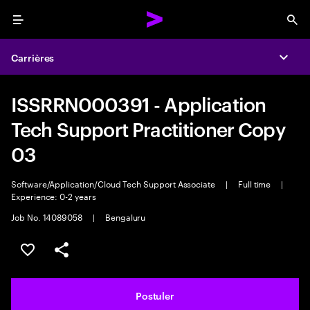
Menu
Sea
Carrières
Expa
ISSRRN000391 - Application
Tech Support Practitioner Copy
03
Software/Application/Cloud Tech Support Associate
|
Full time
|
Experience: 0-2 years
Job No. 14089058
|
Bengaluru
Sélectionner pour enregistrer l'annonce
PARTAGER
Postuler