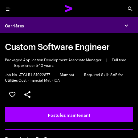
Menu
Sea
Carrières
Expa
Custom Software Engineer
Packaged Application Development Associate Manager
|
Full time
|
Experience: 5-10 years
Job No. ATCI-R1-S1922877
|
Mumbai
|
Required Skill: SAP for
Utilities Cust Financial Mgt FICA
Sélectionner pour enregistrer l’emploi
PARTAGER
Postulez maintenant