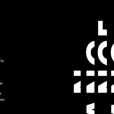
 le
es
x
ues