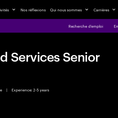
ivités
Nos réflexions
Qui nous sommes
Carrières
Recherche d’emploi
Em
d Services Senior
me
|
Experience: 2-5 years