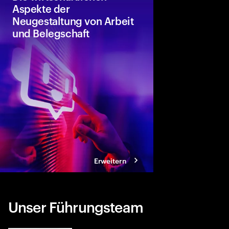
Aspekte der
Neugestaltung von Arbeit
und Belegschaft
Accenture und Whart
gemeinsam, wie mensc
und Robotik kombinie
erforschen die Auswi
Einzelpersonen, Volks
Organisationen und di
Erweitern
Unser Führungsteam