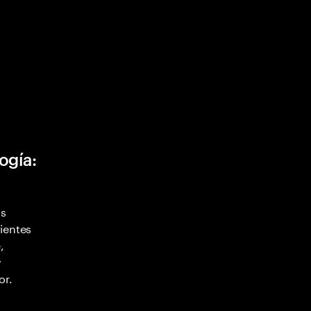
ogía:
as
ientes
,
y
or.