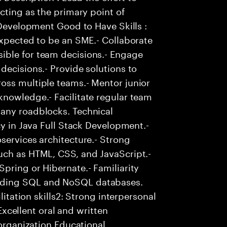
cting as the primary point of
 Development Good to Have Skills :
Expected to be an SME.- Collaborate
ible for team decisions.- Engage
decisions.- Provide solutions to
oss multiple teams.- Mentor junior
knowledge.- Facilitate regular team
any roadblocks. Technical
cy in Java Full Stack Development.-
services architecture.- Strong
uch as HTML, CSS, and JavaScript.-
pring or Hibernate.- Familiarity
uding SQL and NoSQL databases.
litation skills2: Strong interpersonal
 Excellent oral and written
 organization Educational