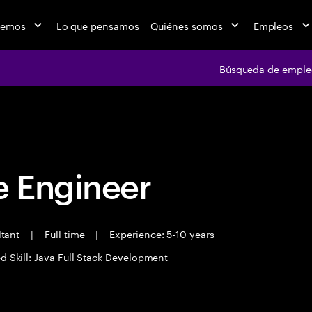
cemos
Lo que pensamos
Quiénes somos
Empleos
Búsqueda de emple
Búsqueda de em
 Engineer
ltant
|
Full time
|
Experience: 5-10 years
d Skill: Java Full Stack Development