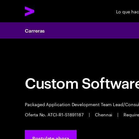
Lo que ha
Carreras
Carreras
Custom Software
Packaged Application Development Team Lead/Consu
Oferta No. ATCI-R1-S1891187
|
Chennai
|
Require
Postulate ahora