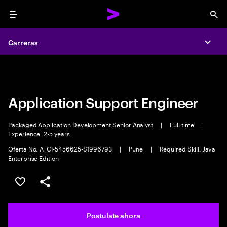
Menu
Sea
Carreras
Carreras
Expa
Expa
Application Support Engineer
Packaged Application Development Senior Analyst
|
Full time
|
Experience: 2-5 years
Oferta No. ATCI-5456625-S1996793
|
Pune
|
Required Skill: Java
Enterprise Edition
Guardar este trabajo
Compartir este empleo
Postulate ahora