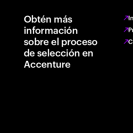
Obtén más
I
información
P
sobre el proceso
C
de selección en
Accenture