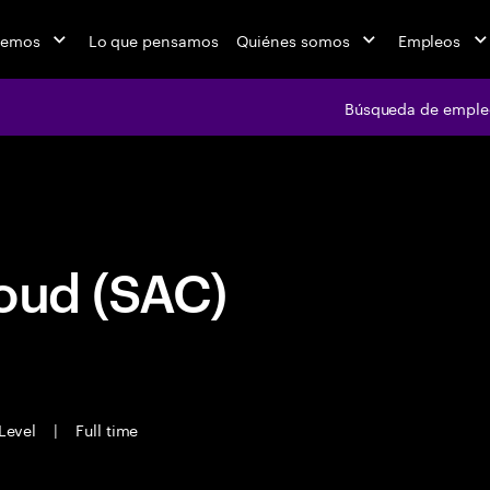
cemos
Lo que pensamos
Quiénes somos
Empleos
Búsqueda de emple
Búsqueda de em
oud (SAC)
Level
|
Full time