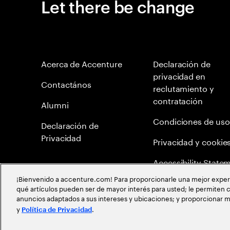
Let there be change
Acerca de Accenture
Declaración de
privacidad en
Contactános
reclutamiento y
contratación
Alumni
Condiciones de uso
Declaración de
Privacidad
Privacidad y cookie
Accessibility State
¡Bienvenido a accenture.com! Para proporcionarle una mejor experien
Mapa del Sitio
qué artículos pueden ser de mayor interés para usted; le permiten c
anuncios adaptados a sus intereses y ubicaciones; y proporcionar m
Política de meritocr
y
.
Política de Privacidad