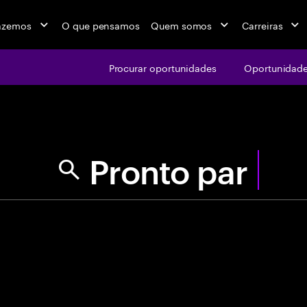
azemos
O que pensamos
Quem somos
Carreiras
Procurar oportunidades
Oportunidade
jobs at Ac
P
r