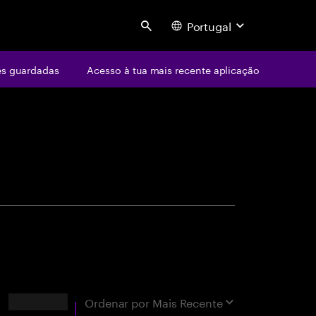
Portugal
Search
s guardadas
Acesso à tua mais recente aplicação
centure
Resultados
Ordenar por
Mais Recente