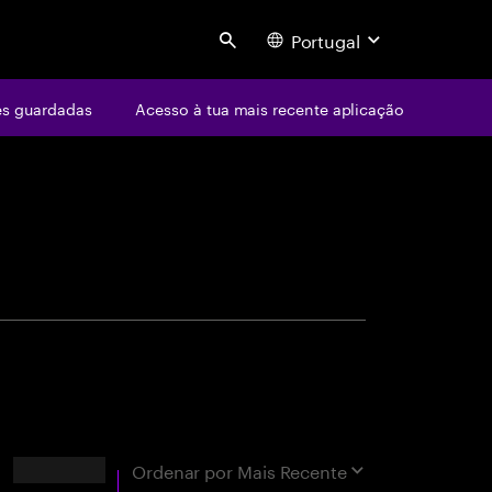
Portugal
Search
s guardadas
Acesso à tua mais recente aplicação
centure
Resultados
Ordenar por
Mais Recente