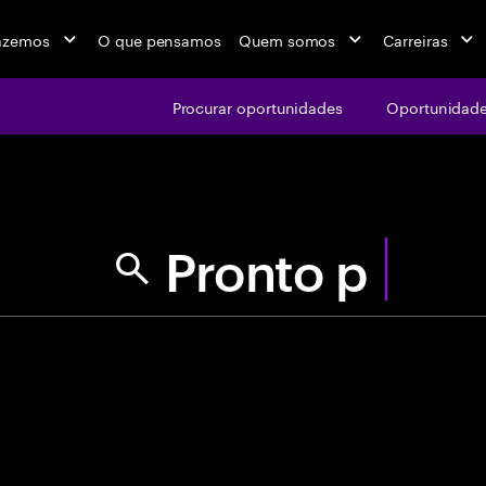
azemos
O que pensamos
Quem somos
Carreiras
Procurar oportunidades
Oportunidade
jobs at Ac