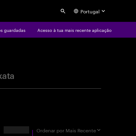
Portugal
Search
s guardadas
Acesso à tua mais recente aplicação
centure
xata
Resultados
Ordenar por
Mais Recente