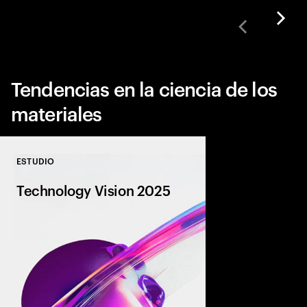
Tendencias en la ciencia de los
materiales
ESTUDIO
Close
Technology Vision 2025
La IA está transforma
la autonomía, amplía 
revoluciona todas las 
robótica de próxima 
asociaciones humano-
descubra hoy las tend
mañana.