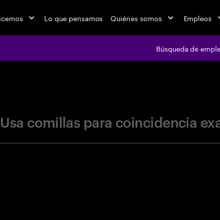
acemos
Lo que pensamos
Quiénes somos
Empleos
Búsqueda de empl
jobs at Ac
Usa comillas para coincidencia ex