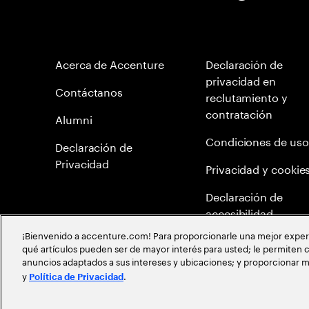
Acerca de Accenture
Declaración de
privacidad en
Contáctanos
reclutamiento y
contratación
Alumni
Condiciones de uso
Declaración de
Privacidad
Privacidad y cookie
Declaración de
accesibilidad
¡Bienvenido a accenture.com! Para proporcionarle una mejor experien
Mapa del Sitio
qué artículos pueden ser de mayor interés para usted; le permiten c
anuncios adaptados a sus intereses y ubicaciones; y proporcionar m
Meritocracia Global
y
.
Política de Privacidad
©
2026
Accenture todos los derechos reservados