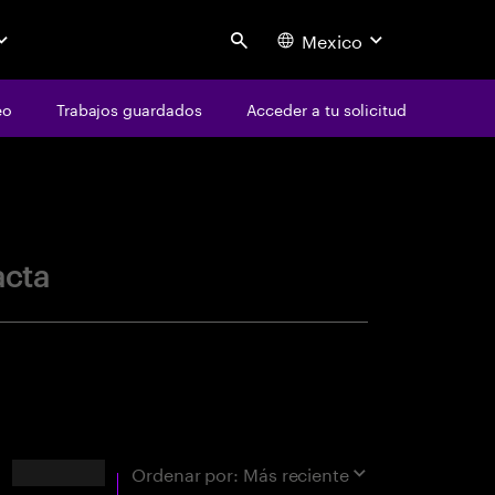
Mexico
Search
eo
Trabajos guardados
Acceder a tu solicitud
centure
acta
Resultados
Ordenar por:
Más reciente