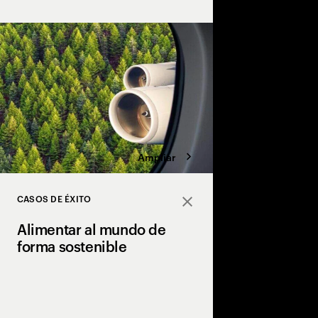
ecológico.
Ampliar
CASOS DE ÉXITO
Close
Alimentar al mundo de
forma sostenible
Accenture y The Good 
asocian para acelerar
carne alternativa y a
global.