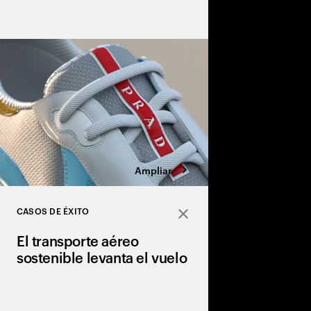
innovadora tecnología
aplicada a nuevas exp
personalización de p
Ampliar
CASOS DE ÉXITO
Close
El transporte aéreo
sostenible levanta el vuelo
Shell, AMEX GBT, EWF
una nueva plataforma