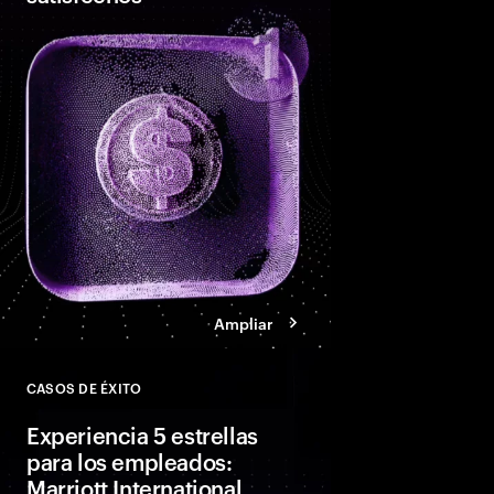
BBVA trabajó con Acc
convertirse en uno d
especializados en el cl
tecnología digital par
personas donde se en
ayudado a registrar u
Ampliar
CASOS DE ÉXITO
Close
Experiencia 5 estrellas
para los empleados:
Marriott International