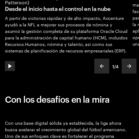
ma
Desde el inicio hasta el control en la nube
fa
par
A partir de victorias rápidas y de alto impacto, Accenture
la 
ayudó a la NFL a mejorar sus procesos de nómina y
apl
asumió la gestión completa de su plataforma Oracle Cloud
ope
para la administración de capital humano (HCM), incluidos
un
Recursos Humanos, nómina y talento, así como sus
sistemas de planificación de recursos empresariales (ERP).
1
/
4
play automatic slide show
show previous s
show
slideText
ofText
Con los desafíos en la mira
Con una base digital sólida ya establecida, la liga ahora
busca acelerar el crecimiento global del fútbol americano.
Uno de sus enfoques clave es fortalecer el programa