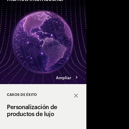
Accenture y Marriott I
un nuevo centro globa
los empleados experi
excepcionales como l
Ampliar
CASOS DE ÉXITO
Close
Personalización de
productos de lujo
Accenture ayudó a Pr