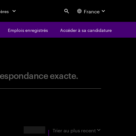
France
ières
Search
Emplois enregistrés
Accéder à sa candidature
centure
orrespondance exacte.
Résultats
Trier au
plus recent