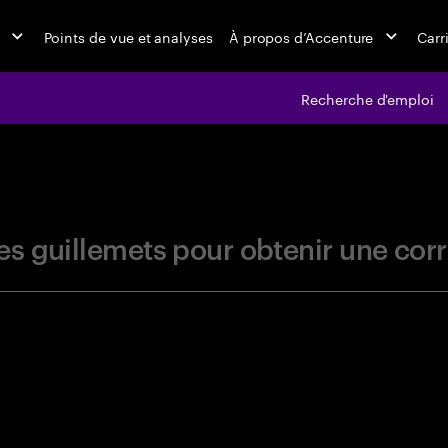
Points de vue et analyses
À propos d’Accenture
Carr
Recherche d'emploi
jobs at Ac
r les guillemets pour obtenir une c