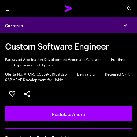
Menu
Sea
Carreras
Expa
Custom Software Engineer
Packaged Application Development Associate Manager
|
Full time
|
Experience: 5-10 years
Oferta No. ATCI-5105859-S1969826
|
Bengaluru
|
Required Skill:
SAP ABAP Development for HANA
Guardar este empleo
Compartir este empleo
Postúlate Ahora