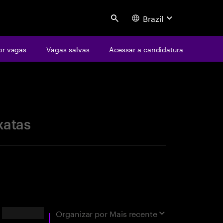
Brazil
Search
or vagas
Vagas salvas
Acessar a candidatura
centure
xatas
Resultados
Organizar por
Mais recente