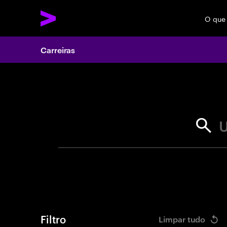
O que
Carreiras
Search 
U
Filtro
Limpar tudo