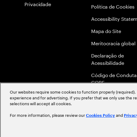
Privacidade
Política de Cookies
Accessibility State
Mapa do Site
Meritocracia global
Declaração de
Acessibilidade
Código de Conduta
COBE
Our websites require some cookies to function properly (required). 
Canal de Denúncia 
experience and for advertising. If you prefer that we only use the 
Ethics Helpline
selections will accept all cookies.
For more information, please review our
and
Cookies Policy
Privac
©
2026
Accenture. All Rights Reserved.