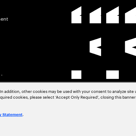
ment
 -
In addition, other cookies may be used with your consent to analyze site
–
required cookies, please select ‘Accept Only Required’, closing this banne
.
y Statement