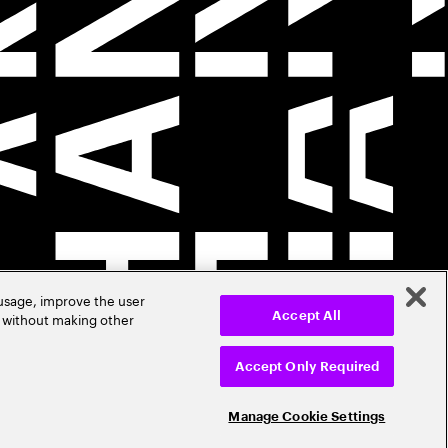
 usage, improve the user
r without making other
Accept All
Accept Only Required
Manage Cookie Settings