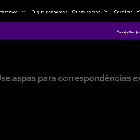
 fazemos
O que pensamos
Quem somos
Carreiras
Pesquisa p
jobs at Ac
se aspas para correspondências e