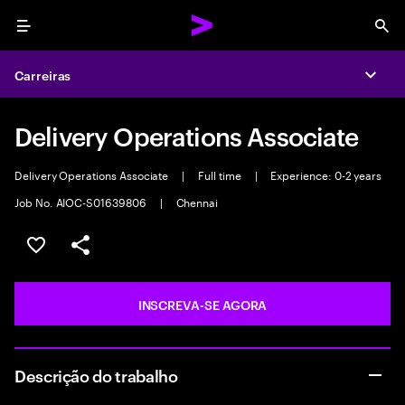
Menu
Sea
Carreiras
Expa
Delivery Operations Associate
Delivery Operations Associate
|
Full time
|
Experience: 0-2 years
Job No. AIOC-S01639806
|
Chennai
SALVAR VAGA
COMPARTILHE
INSCREVA-SE AGORA
Descrição do trabalho