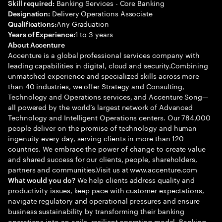
Banking Services - Core Banking
Skill required:
Delivery Operations Associate
Designation:
Any Graduation
Qualifications:
1 to 3 years
Years of Experience:
About Accenture
Accenture is a global professional services company with
leading capabilities in digital, cloud and security.Combining
unmatched experience and specialized skills across more
than 40 industries, we offer Strategy and Consulting,
Technology and Operations services, and Accenture Song—
all powered by the world’s largest network of Advanced
Technology and Intelligent Operations centers. Our 784,000
people deliver on the promise of technology and human
ingenuity every day, serving clients in more than 120
countries. We embrace the power of change to create value
and shared success for our clients, people, shareholders,
partners and communities.Visit us at www.accenture.com
We help clients address quality and
What would you do?
productivity issues, keep pace with customer expectations,
navigate regulatory and operational pressures and ensure
business sustainability by transforming their banking
operations into an agile, resilient operating model. Banking