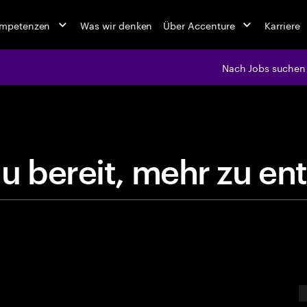
ompetenzen
Was wir denken
Über Accenture
Karriere
Nach Jobs suchen
jobs at Ac
B
i
s
t
d
u
b
e
r
e
i
t
,
m
e
h
r
z
E