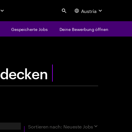
Austria
Search
Gespeicherte Jobs
Deine Bewerbung öffnen
centure
u
e
rgebnisse
Sortieren nach:
Neueste Jobs