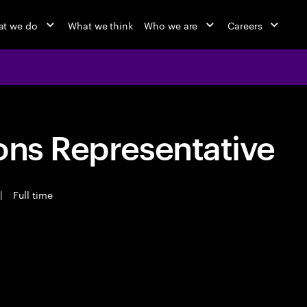
t we do
What we think
Who we are
Careers
ons Representative
|
Full time