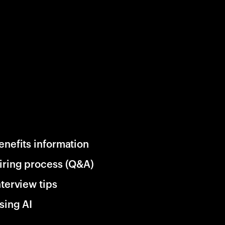
enefits information
iring process (Q&A)
nterview tips
sing AI