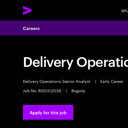
Wha
Careers
Delivery Operati
Delivery Operations Senior Analyst
|
Early Career
Job No. R00312036
|
Bogota
Apply for this job