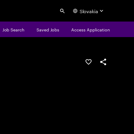
Slovakia
Search
Job Search
Saved Jobs
Access Application
Save this job
Share this job