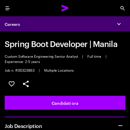
Menu
Sea
Careers
Expa
Spring Boot Developer | Manila
Custom Software Engineering Senior Analyst
|
Full time
|
Experience: 2-5 years
Job n. R00323863
|
Multiple Locations
Salva l'annuncio
Condividi l'annuncio
Candidati ora
Job Description