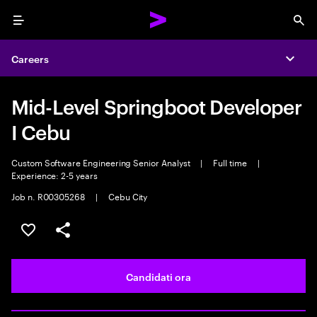
Menu
Sea
Careers
Expa
Mid-Level Springboot Developer
I Cebu
Custom Software Engineering Senior Analyst
|
Full time
|
Experience: 2-5 years
Job n. R00305268
|
Cebu City
Salva l'annuncio
Condividi l'annuncio
Candidati ora