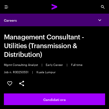
Menu
Sea
Careers
Expa
Management Consultant -
Utilities (Transmission &
Distribution)
Mgmt Consulting Analyst
|
Early Career
|
Full time
Job n. R00250551
|
Kuala Lumpur
Salva l'annuncio
Condividi l'annuncio
Candidati ora