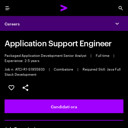
Menu
Sea
Careers
Expa
Application Support Engineer
Packaged Application Development Senior Analyst
|
Full time
|
Experience: 2-5 years
Job n. ATCI-R1-S1955933
|
Coimbatore
|
Required Skill: Java Full
Stack Development
Salva l'annuncio
Condividi l'annuncio
Candidati ora