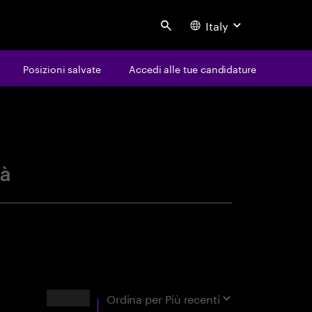
Italy
Search
Posizioni salvate
Accedi alle tue candidature
avoro
tà
Risultati
Ordina per
Più recenti