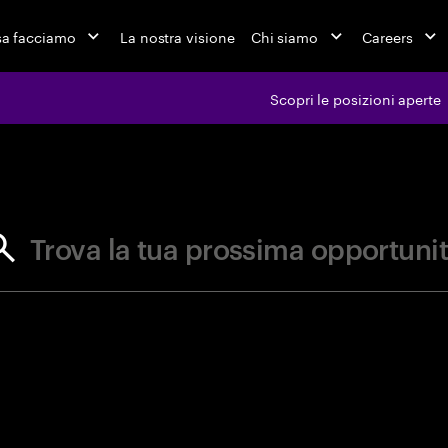
a facciamo
La nostra visione
Chi siamo
Careers
Scopri le posizioni aperte
ferte di l
Trova la tua prossima opportuni