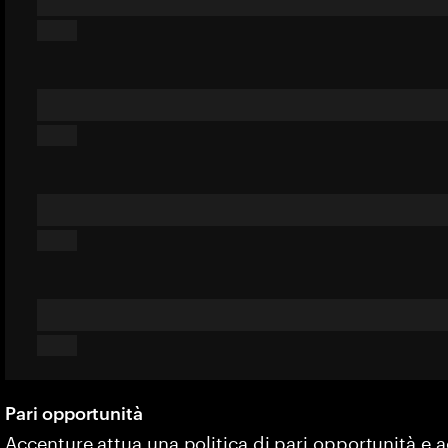
Pari opportunità
Accenture attua una politica di pari opportunità e 