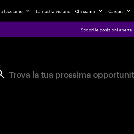
a facciamo
La nostra visione
Chi siamo
Careers
Scopri le posizioni aperte
ferte di l
Trova la tua prossima opportuni