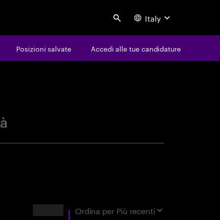
Italy
Search
Posizioni salvate
Accedi alle tue candidature
avoro
tà
Risultati
Ordina per
Più recenti