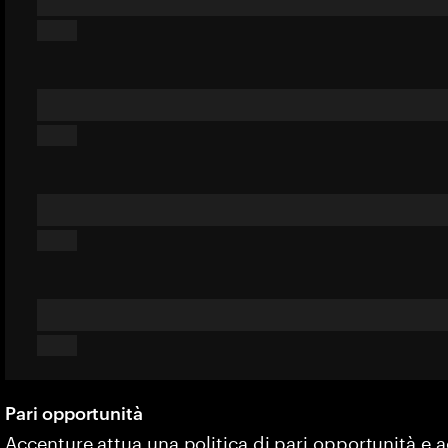
Pari opportunità
Accenture attua una politica di pari opportunità e 