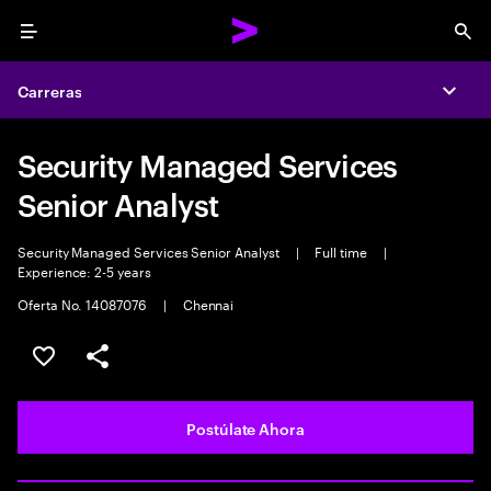
Menu
Sea
Carreras
Expa
Security Managed Services
Senior Analyst
Security Managed Services Senior Analyst
|
Full time
|
Experience: 2-5 years
Oferta No. 14087076
|
Chennai
Guardar este empleo
Compartir este empleo
Postúlate Ahora