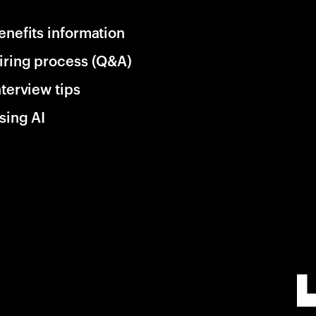
enefits information
iring process (Q&A)
nterview tips
sing AI