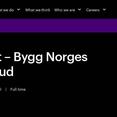
t we do
What we think
Who we are
Careers
t – Bygg Norges
oud
el
|
Full time