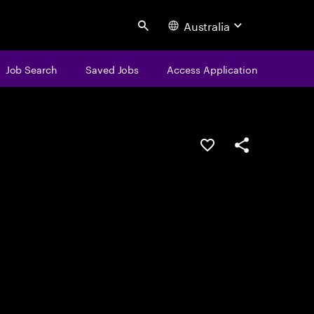
Australia
Search
Job Search
Saved Jobs
Access Application
Save this job
Share this job