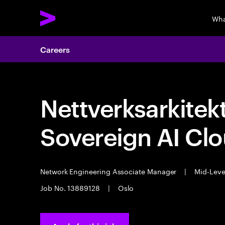
Wha
Careers
Nettverksarkitek
Sovereign AI Cl
Network Engineering Associate Manager
|
Mid-Lev
Job No. 13889128
|
Oslo