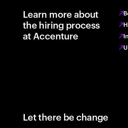
Learn more about
B
the hiring process
H
at Accenture
I
U
Let there be change