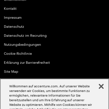
Kontakt
Impressum
Datenschutz
Datenschutz im Recruiting
Nutzungsbedingungen
Cookie-Richtlinie
Erklärung zur Barrierefreiheit
Site Map
Globale Meritokratie
Willkommen auf accenture.com. Auf unserer Website
©
2026
Accenture. Alle Rechte vorbehalten
verwenden wir Cookies, um bestimmte Funktionen zu
ermöglichen, relevantere Informationen für Sie
bereitzustellen und um Ihre Erfahrung auf unserer
Website zu optimieren. Mithilfe von Cookies können wir
ermitteln, welche Artikel für Sie am interessantesten