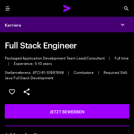
Menu
Sea
Karriere
Expa
Full Stack Engineer
Packaged Application Development Team Lead/Consultant
|
Full time
|
Experience: 5-10 years
Stellenreferenz: ATCI-R1-S1997698
|
Coimbatore
|
Required Skill:
Java Full Stack Development
JOB SPEICHERN
Teilen
JETZT BEWERBEN