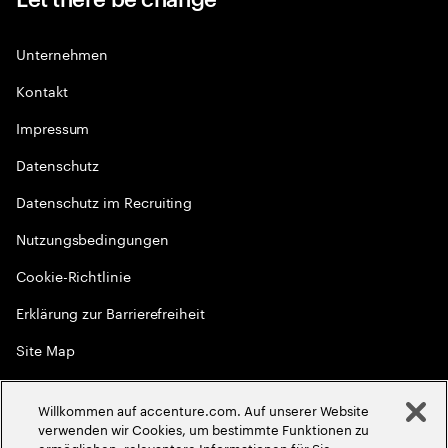
Unternehmen
Kontakt
Impressum
Datenschutz
Datenschutz im Recruiting
Nutzungsbedingungen
Cookie-Richtlinie
Erklärung zur Barrierefreiheit
Site Map
Globale Meritokratie
Willkommen auf accenture.com. Auf unserer Website
©
2026
Accenture. Alle Rechte vorbehalten
verwenden wir Cookies, um bestimmte Funktionen zu
ermöglichen, relevantere Informationen für Sie