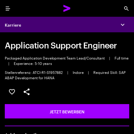
Menu
Sea
Karriere
Expa
Application Support Engineer
Packaged Application Development Team Lead/Consultant
|
Full time
|
Experience: 5-10 years
Stellenreferenz: ATCI-R1-S1957882
|
Indore
|
Required Skill: SAP
ABAP Development for HANA
JOB SPEICHERN
Teilen
JETZT BEWERBEN